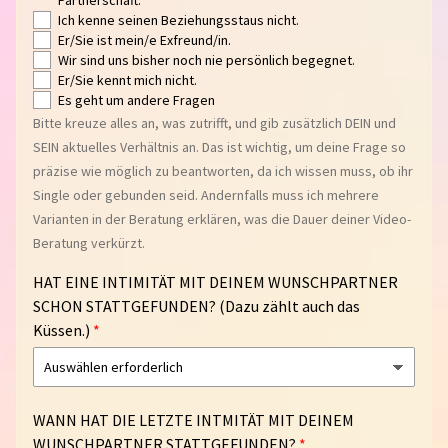
B
Ich kenne seinen Beziehungsstaus nicht.
E
Er/Sie ist mein/e Exfreund/in.
Wir sind uns bisher noch nie persönlich begegnet.
R
Er/Sie kennt mich nicht.
A
Es geht um andere Fragen
T
Bitte kreuze alles an, was zutrifft, und gib zusätzlich DEIN und
U
SEIN aktuelles Verhältnis an. Das ist wichtig, um deine Frage so
N
präzise wie möglich zu beantworten, da ich wissen muss, ob ihr
G
Single oder gebunden seid. Andernfalls muss ich mehrere
F
Varianten in der Beratung erklären, was die Dauer deiner Video-
A
Beratung verkürzt.
Q
HAT EINE INTIMITÄT MIT DEINEM WUNSCHPARTNER
S
SCHON STATTGEFUNDEN? (Dazu zählt auch das
T
Küssen.)
A
R
T
WANN HAT DIE LETZTE INTMITÄT MIT DEINEM
S
WUNSCHPARTNER STATTGEFUNDEN?
E