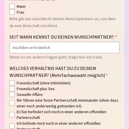
K
Mann
G
Frau
U
Bitte gib das Geschlecht deines Wunschpartners an, von dem
T
du eine Botschaft möchtest.
S
SEIT WANN KENNST DU DEINEN WUNSCHPARTNER?:
C
H
E
(Wenn es um andere Fragen geht, trage hier ein X ein).
I
N
WELCHES VERHÄLTNIS HAST DU ZU DEINEM
WUNSCHPARTNER? (Mehrfachauswahl möglich)
S
Freundschaft (ohne Intimitäten).
P
Freundschaft plus Sex.
E
Sexuelle Affäre.
N
Wir führen eine feste Partnerschaft miteinander (ohne dass
einer noch anderweitig gebunden ist).
D
Er/Sie befindet sich noch in einer anderen offiziellen
E
Partnerschaft.
N
Ich befinde mich noch in einer anderen offiziellen
Partnerschaft.