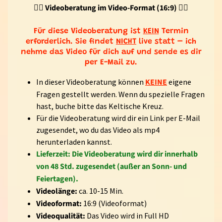
👉🏻 Videoberatung im Video-Format (16:9) 👈🏻
T
N
Für diese Videoberatung ist
KEIN
Termin
E
erforderlich. Sie findet
NICHT
live statt – ich
R
nehme das Video für dich auf und sende es dir
per E-Mail zu.
S
P
In dieser Videoberatung können
KEINE
eigene
I
Fragen gestellt werden. Wenn du spezielle Fragen
R
hast, buche bitte
das Keltische Kreuz.
I
Für die Videoberatung wird dir ein Link per E-Mail
T
zugesendet, wo du das Video als mp4
U
herunterladen kannst.
Expand child menu
A
Lieferzeit:
Die Videoberatung wird dir innerhalb
L
von 48 Std. zugesendet
(außer an Sonn- und
I
Feiertagen).
T
Videolänge:
ca. 10-15 Min.
Ä
Videoformat:
16:9 (Videoformat)
T
Videoqualität:
Das Video wird in Full HD