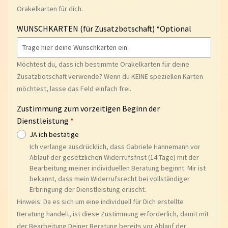
Orakelkarten für dich.
H
WUNSCHKARTEN (für Zusatzbotschaft) *Optional
I
L
F
Möchtest du, dass ich bestimmte Orakelkarten für deine
R
Zusatzbotschaft verwende? Wenn du KEINE speziellen Karten
E
Expand child menu
möchtest, lasse das Feld einfach frei.
I
C
Zustimmung zum vorzeitigen Beginn der
H
Dienstleistung
E
JA ich bestätige
S
Ich verlange ausdrücklich, dass Gabriele Hannemann vor
Ablauf der gesetzlichen Widerrufsfrist (14 Tage) mit der
O
Bearbeitung meiner individuellen Beratung beginnt. Mir ist
R
bekannt, dass mein Widerrufsrecht bei vollständiger
A
Erbringung der Dienstleistung erlischt.
K
Hinweis: Da es sich um eine individuell für Dich erstellte
E
Beratung handelt, ist diese Zustimmung erforderlich, damit mit
L
der Bearbeitung Deiner Beratung bereits vor Ablauf der