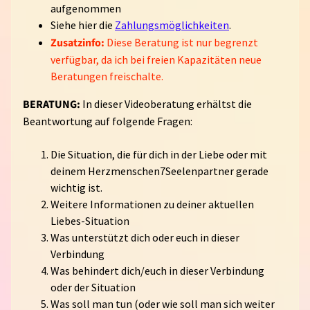
aufgenommen
V
Siehe hier die
Zahlungsmöglichkeiten
.
I
Zusatzinfo:
Diese Beratung ist nur begrenzt
D
verfügbar, da ich bei freien Kapazitäten neue
Expand child menu
E
Beratungen freischalte.
O
S
BERATUNG:
In dieser Videoberatung erhältst die
Beantwortung auf folgende Fragen:
M
U
Die Situation, die für dich in der Liebe oder mit
S
deinem Herzmenschen7Seelenpartner gerade
I
wichtig ist.
K
Weitere Informationen zu deiner aktuellen
Liebes-Situation
Ü
Was unterstützt dich oder euch in dieser
B
Verbindung
E
Was behindert dich/euch in dieser Verbindung
R
oder der Situation
Expand child menu
M
Was soll man tun (oder wie soll man sich weiter
I