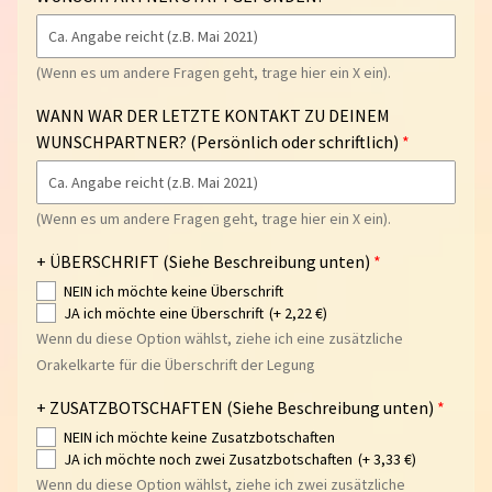
I
T
(Wenn es um andere Fragen geht, trage hier ein X ein).
E
WANN WAR DER LETZTE KONTAKT ZU DEINEM
S
WUNSCHPARTNER? (Persönlich oder schriftlich)
H
Expand child menu
O
P
(Wenn es um andere Fragen geht, trage hier ein X ein).
A
+ ÜBERSCHRIFT (Siehe Beschreibung unten)
S
NEIN ich möchte keine Überschrift
T
JA ich möchte eine Überschrift
(+ 2,22 €)
R
Wenn du diese Option wählst, ziehe ich eine zusätzliche
O
Orakelkarte für die Überschrift der Legung
Expand child menu
L
+ ZUSATZBOTSCHAFTEN (Siehe Beschreibung unten)
O
G
NEIN ich möchte keine Zusatzbotschaften
JA ich möchte noch zwei Zusatzbotschaften
(+ 3,33 €)
I
Wenn du diese Option wählst, ziehe ich zwei zusätzliche
E