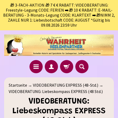
🎁 3-FACH-AKTION 🎁 7 € € RABATT: VIDEOBERATUNG:
Freestyle-Legung CODE: FERIEN ➡️🎁 10 € RABATT: E-MAIL-
BERATUNG - 3-Monats-Legung CODE: KLARTEXT ➡️🎁NIMM 2,
ZAHLE NUR 1: Liebesbotschaft CODE: AUGUST *Gültig bis
09.08.2026 23:59 Uhr
B
Startseite
→
VIDEOBERATUNG EXPRESS (48-Std.)
→
L
VIDEOBERATUNG: Liebeskompass EXPRESS (48 Std.)
O
VIDEOBERATUNG:
G
(
Liebeskompass EXPRESS
A