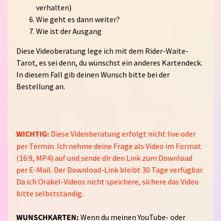
verhalten)
C
Wie geht es dann weiter?
H
Wie ist der Ausgang
K
Diese Videoberatung lege ich mit dem Rider-Waite-
O
Tarot, es sei denn, du wünschst ein anderes Kartendeck.
N
In diesem Fall gib deinen Wunsch bitte bei der
T
Bestellung an.
A
K
T
WICHTIG:
Diese Videoberatung erfolgt nicht live oder
W
per Termin. Ich nehme deine Frage als Video im Format
U
(16:9, MP4) auf und sende dir den Link zum Download
N
per E-Mail. Der Download-Link bleibt 30 Tage verfügbar.
S
Da ich Orakel-Videos nicht speichere, sichere das Video
C
bitte selbstständig.
H
L
WUNSCHKARTEN:
Wenn du meinen YouTube- oder
I