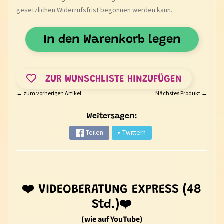
B
gesetzlichen Widerrufsfrist begonnen werden kann.
O
Expand child menu
T
In den Warenkorb legen
S
C
H
ZUR WUNSCHLISTE HINZUFÜGEN
A
F
← zum vorherigen Artikel
Nächstes Produkt →
T
Weitersagen:
S
Teilen
Twittern
E
E
L
E
N
❤️
VIDEOBERATUNG EXPRESS (48
P
Std.)
❤️
Expand child menu
A
(wie auf YouTube)
R