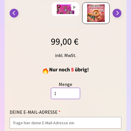
A
K
T
I
O
N
99,00 €
E
N
inkl. MwSt.
U
N
Nur noch
5
übrig!
D
R
Menge
A
B
A
T
DEINE E-MAIL-ADRESSE
T
E