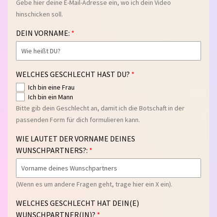
Gebe hier deine E-Mail-Adresse ein, wo ich dein Video
G
hinschicken soll.
E
W
DEIN VORNAME:
I
N
N
WELCHES GESCHLECHT HAST DU?
S
P
Ich bin eine Frau
Ich bin ein Mann
I
Bitte gib dein Geschlecht an, damit ich die Botschaft in der
E
passenden Form für dich formulieren kann.
L
WIE LAUTET DER VORNAME DEINES
G
WUNSCHPARTNERS?:
E
S
C
(Wenn es um andere Fragen geht, trage hier ein X ein).
H
E
WELCHES GESCHLECHT HAT DEIN(E)
N
WUNSCHPARTNER(IN)?