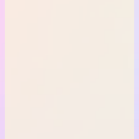
SOCIAL
MEDIA
NEWSLETTER
Melde
Dich
zum
KOSTENFREIEN
Newsletter
an:
Inhalt: