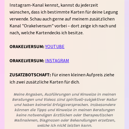
Instagram-Kanal kennst, kannst du jederzeit
S
wünschen, dass ich bestimmte Karten für deine Legung
T
verwende. Schau auch gerne auf meinem zusätzlichen
E
Kanal "Orakelversum" vorbei – dort zeige ich nach und
nach, welche Kartendecks ich besitze.
L
E
ORAKELVERSUM:
YOUTUBE
T
Z
ORAKELVERSUM:
INSTAGRAM
T
E
ZUSATZBOTSCHAFT:
Für einen kleinen Aufpreis ziehe
B
Expand child menu
E
ich zwei zusätzliche Karten für dich.
I
T
Meine Angaben, Ausführungen und Hinweise in meinen
Beratungen und Videos sind spirituell-subjektiver Natur
R
und haben keinerlei Erfolgsversprechen. Insbesondere
Ä
können die Tipps und Hinweise in meinen Beratungen
G
keine notwendigen ärztlichen oder therapeutischen
Maßnahmen, Diagnosen oder Behandlungen ersetzen,
E
welche ich nicht leisten kann.